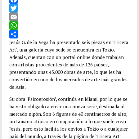
F
a
T
c
w
E
e
i
m
W
b
t
a
h
C
Jesús G. de la Vega ha presentado seis piezas en ‘Tricera
Art’, una galería cuya sede se encuentra en Tokio.
o
t
i
a
o
Además, cuentan con un portal online donde trabajan
o
e
l
t
m
con artistas procedentes de más de 126 países,
k
r
s
p
presentando unas 43.000 obras de arte, lo que les ha
A
a
convertido en uno de los mercados de arte más grandes
p
r
de Asia.
p
t
Su obra ‘Psicoerosión’, continúa en Miami, por lo que se
i
ha visto obligado a crear una nueva serie, destinada al
r
mercado nipón. Son 6 figuras de 40 centímetros de alto,
un tamaño atípico en comparación a lo que suele crear
Jesús, pero esto facilita los envíos a Tokio o a cualquier
país del mundo, a través de la página de ‘Tricera Art’.