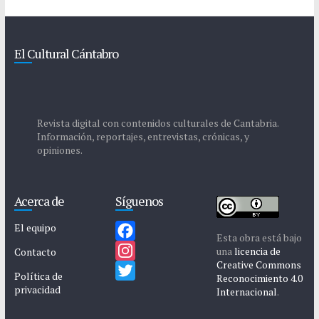
El Cultural Cántabro
Revista digital con contenidos culturales de Cantabria.
Información, reportajes, entrevistas, crónicas, y
opiniones.
Acerca de
Síguenos
El equipo
Esta obra está bajo
F
una
licencia de
Contacto
Creative Commons
a
I
Política de
Reconocimiento 4.0
privacidad
c
n
T
Internacional
.
e
s
w