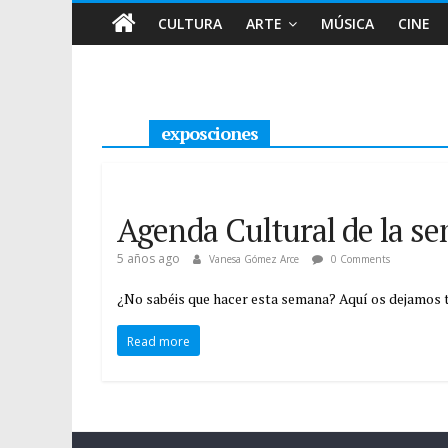
CULTURA
ARTE
MÚSICA
CINE
exposciones
Agenda Cultural de la s
5 años ago
Vanesa Gómez Arce
0 Comments
¿No sabéis que hacer esta semana? Aquí os dejamos t
Read more