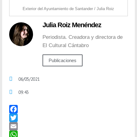
Exterior del Ayuntamiento de Santander / Julia Roiz
Julia Roiz Menéndez
Periodista. Creadora y directora de
El Cultural Cántabro
Publicaciones
06/05/2021
09:43
F
a
T
c
w
E