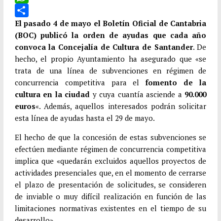
e
i
m
W
b
t
a
h
C
El pasado 4 de mayo el Boletín Oficial de Cantabria
(BOC) publicó la orden de ayudas que cada año
o
t
i
a
o
convoca la Concejalía de Cultura de Santander
. De
o
e
l
t
m
hecho, el propio Ayuntamiento ha asegurado que «se
k
r
s
p
trata de una línea de subvenciones en régimen de
A
a
concurrencia competitiva para el
fomento de la
p
r
cultura en la ciudad
y cuya cuantía asciende a
90.000
p
t
euros
«. Además, aquellos interesados podrán solicitar
esta línea de ayudas hasta el 29 de mayo.
i
r
El hecho de que la concesión de estas subvenciones se
efectúen mediante régimen de concurrencia competitiva
implica que «quedarán excluidos aquellos proyectos de
actividades presenciales que, en el momento de cerrarse
el plazo de presentación de solicitudes, se consideren
de inviable o muy difícil realización en función de las
limitaciones normativas existentes en el tiempo de su
desarrollo».