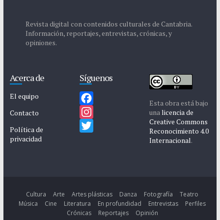
Revista digital con contenidos culturales de Cantabria.
Información, reportajes, entrevistas, crónicas, y
opiniones.
Acerca de
Síguenos
El equipo
Esta obra está bajo
F
una
licencia de
Contacto
Creative Commons
a
I
Política de
Reconocimiento 4.0
privacidad
c
n
T
Internacional
.
e
s
w
b
t
i
o
a
t
o
g
t
Cultura
Arte
Artes plásticas
Danza
Fotografía
Teatro
Música
Cine
Literatura
En profundidad
Entrevistas
Perfiles
k
r
e
Crónicas
Reportajes
Opinión