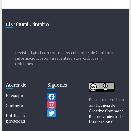
El Cultural Cántabro
Revista digital con contenidos culturales de Cantabria.
Información, reportajes, entrevistas, crónicas, y
opiniones.
Acerca de
Síguenos
El equipo
Esta obra está bajo
F
una
licencia de
Contacto
Creative Commons
a
I
Política de
Reconocimiento 4.0
privacidad
c
n
T
Internacional
.
e
s
w