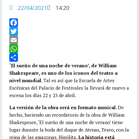
22/04/2021
14:20
F
a
T
c
w
E
e
i
m
W
b
t
a
h
C
‘El sueño de una noche de verano’, de William
Shakespeare, es uno de los iconos del teatro a
o
t
i
a
o
nivel mundial
. Tal es así que la Escuela de Artes
o
e
l
t
m
Escénicas del Palacio de Festivales la llevará de nuevo a
k
r
s
p
escena los días 22 y 23 de abril.
A
a
La versión de la obra será en formato musical
. De
p
r
hecho, haciendo un recordatorio de la obra de William
p
t
Shakespeare, ‘El sueño de una noche de verano’ tiene
i
lugar durante la boda del duque de Atenas, Teseo, con la
r
reina de las amazonas, Hipólita.
La historia está