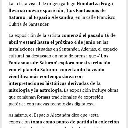
b
t
a
h
C
La artista visual de origen gallego
Hondartza Fraga
lleva su nueva exposición, ‘Los Fantasmas de
o
t
i
a
o
Saturno’, al Espacio Alexandra
, en la calle Francisco
o
e
l
t
m
Cubría de Santander.
k
r
s
p
La exposición de la artista
comenzó el pasado 16 de
A
a
abril y estará hasta el próximo 4 de junio
en las
p
r
instalaciones situadas en Santander. Además, el espacio
p
t
cultural ha destacado en nota de prensa que «
‘Los
i
Fantasmas de Saturno’ explora nuestra relación
r
con el planeta Saturno, conectando la visión
científica más contemporánea con
interpretaciones históricas derivadas de la
mitología y la astrología
. La exposición incluye obras
que combinan formas tradicionales de expresión
pictórica con nuevas tecnologías digitales».
Asimismo, el Espacio Alexandra dice que «esta
exposición
toma como punto de partida la colección