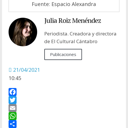
Fuente: Espacio Alexandra
Julia Roiz Menéndez
Periodista. Creadora y directora
de El Cultural Cántabro
Publicaciones
21/04/2021
10:45
F
a
T
c
w
E
e
i
m
W