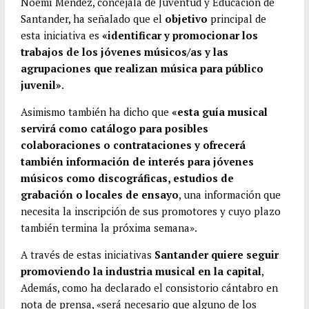
k
r
s
p
Noemí Méndez, concejala de Juventud y Educación de
Santander, ha señalado que el
objetivo
principal de
A
a
esta iniciativa es
«identificar y promocionar los
p
r
trabajos de los jóvenes músicos/as y las
p
t
agrupaciones que realizan música para público
i
juvenil»
.
r
Asimismo también ha dicho que
«esta guía musical
servirá como catálogo para posibles
colaboraciones o contrataciones y ofrecerá
también información de interés para jóvenes
músicos como discográficas, estudios de
grabación o locales de ensayo
, una información que
necesita la inscripción de sus promotores y cuyo plazo
también termina la próxima semana».
A través de estas iniciativas
Santander quiere seguir
promoviendo la industria musical en la capital
,
Además, como ha declarado el consistorio cántabro en
nota de prensa, «será necesario que alguno de los