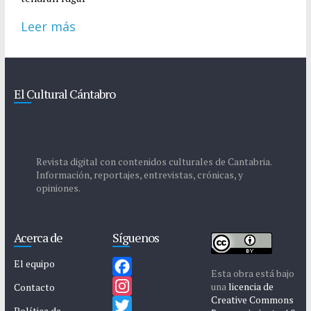
Leer más
El Cultural Cántabro
Revista digital con contenidos culturales de Cantabria.
Información, reportajes, entrevistas, crónicas, y
opiniones.
Acerca de
Síguenos
El equipo
Esta obra está bajo
F
una
licencia de
Contacto
Creative Commons
a
I
Política de