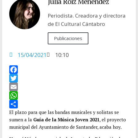
Julia Roiz Menéndez
Periodista. Creadora y directora
de El Cultural Cántabro
Publicaciones
15/04/2021
10:10
F
a
T
c
w
E
e
i
m
W
b
t
a
h
C
El plazo para que las bandas musicales y solistas se
sumen a la
Guía de la Música Joven 2021
, el proyecto
o
t
i
a
o
municipal del Ayuntamiento de Santander, acaba hoy.
o
e
l
t
m