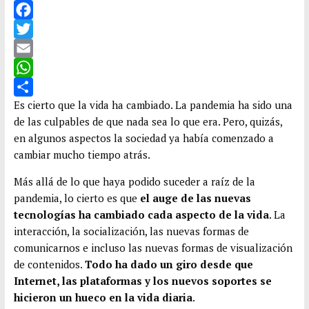
F
a
T
c
w
E
e
i
m
W
b
t
a
h
C
Es cierto que la vida ha cambiado. La pandemia ha sido una
de las culpables de que nada sea lo que era. Pero, quizás,
o
t
i
a
o
en algunos aspectos la sociedad ya había comenzado a
o
e
l
t
m
cambiar mucho tiempo atrás.
k
r
s
p
Más allá de lo que haya podido suceder a raíz de la
A
a
pandemia, lo cierto es que
el auge de las nuevas
p
r
tecnologías ha cambiado cada aspecto de la vida
. La
p
t
interacción, la socialización, las nuevas formas de
i
comunicarnos e incluso las nuevas formas de visualización
r
de contenidos.
Todo ha dado un giro desde que
Internet, las plataformas y los nuevos soportes se
hicieron un hueco en la vida diaria
.