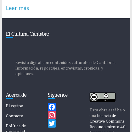
Leer más
El Cultural Cántabro
Revista digital con contenidos culturales de Cantabria.
Información, reportajes, entrevistas, crónicas, y
opiniones.
Acerca de
Síguenos
El equipo
Esta obra está bajo
F
una
licencia de
Contacto
Creative Commons
a
I
Política de
Reconocimiento 4.0
privacidad
c
n
T