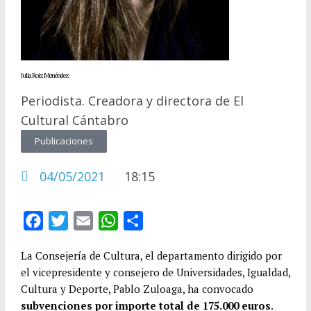
Julia Roiz Menéndez
Periodista. Creadora y directora de El
Cultural Cántabro
Publicaciones
04/05/2021
18:15
F
T
E
W
C
a
w
m
h
o
La Consejería de Cultura, el departamento dirigido por
c
i
a
a
m
el vicepresidente y consejero de Universidades, Igualdad,
e
t
i
t
p
Cultura y Deporte, Pablo Zuloaga, ha convocado
b
t
l
s
a
subvenciones por importe total de 175.000 euros
.