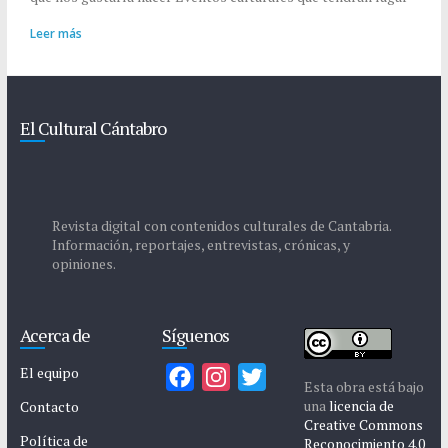
Leer más
El Cultural Cántabro
Revista digital con contenidos culturales de Cantabria.
Información, reportajes, entrevistas, crónicas, y
opiniones.
Acerca de
Síguenos
El equipo
F
I
T
Esta obra está bajo
a
n
w
una
licencia de
Contacto
Creative Commons
c
s
i
Política de
Reconocimiento 4.0