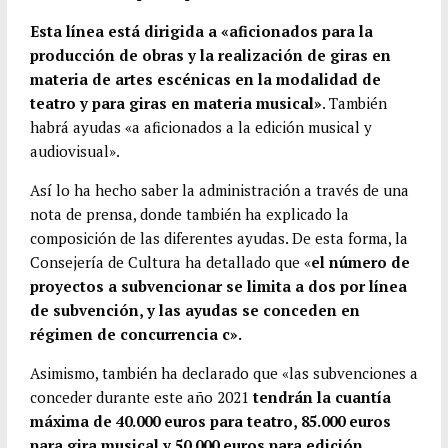
o
e
A
r
Esta línea está dirigida a «aficionados para la
o
r
p
t
producción de obras y la realización de giras en
k
p
i
materia de artes escénicas en la modalidad de
r
teatro y para giras en materia musical»
. También
habrá ayudas «a aficionados a la edición musical y
audiovisual».
Así lo ha hecho saber la administración a través de una
nota de prensa, donde también ha explicado la
composición de las diferentes ayudas. De esta forma, la
Consejería de Cultura ha detallado que «
el número de
proyectos a subvencionar se limita a dos por línea
de subvención, y las ayudas se conceden en
régimen de concurrencia c».
Asimismo, también ha declarado que «las subvenciones a
conceder durante este año 2021
tendrán la cuantía
máxima de 40.000 euros para teatro, 85.000 euros
para gira musical y 50.000 euros para edición