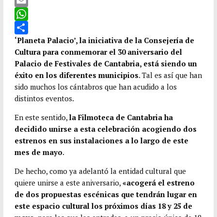
a
T
c
w
E
e
i
m
W
b
t
a
h
C
‘Planeta Palacio’, la iniciativa de la Consejería de
Cultura para conmemorar el 30 aniversario del
o
t
i
a
o
Palacio de Festivales de Cantabria, está siendo un
o
e
l
t
m
éxito en los diferentes municipios
. Tal es así que han
k
r
s
p
sido muchos los cántabros que han acudido a los
A
a
distintos eventos.
p
r
En este sentido,
la Filmoteca de Cantabria ha
p
t
decidido unirse a esta celebración acogiendo dos
i
estrenos en sus instalaciones a lo largo de este
r
mes de mayo
.
De hecho, como ya adelantó la entidad cultural que
quiere unirse a este aniversario,
«acogerá el estreno
de dos propuestas escénicas que tendrán lugar en
este espacio cultural los próximos días 18 y 25 de