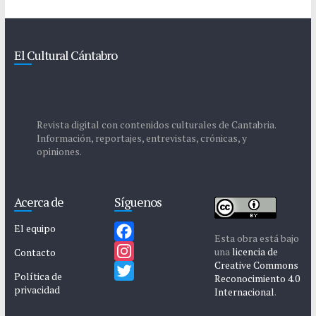
El Cultural Cántabro
Revista digital con contenidos culturales de Cantabria.
Información, reportajes, entrevistas, crónicas, y
opiniones.
Acerca de
Síguenos
El equipo
Esta obra está bajo
F
una
licencia de
Contacto
Creative Commons
a
I
Política de
Reconocimiento 4.0
privacidad
c
n
T
Internacional
.
e
s
w