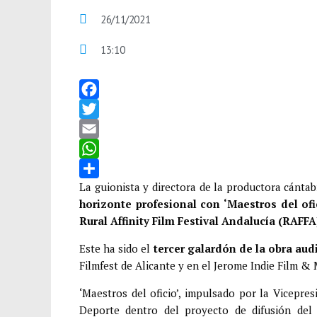
26/11/2021
13:10
F
a
T
c
w
E
e
i
m
W
b
t
a
h
C
La guionista y directora de la productora cánta
horizonte profesional con ‘Maestros del of
o
t
i
a
o
Rural Affinity Film Festival Andalucía (RAFFA
o
e
l
t
m
k
r
s
p
Este ha sido el
tercer galardón de la obra aud
Filmfest de Alicante y en el Jerome Indie Film & 
A
a
p
r
‘Maestros del oficio’, impulsado por la Vicepres
p
t
Deporte dentro del proyecto de difusión del