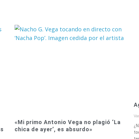
A
Va
«Mi primo Antonio Vega no plagió ‘La
¿N
as
chica de ayer’, es absurdo»
to
te