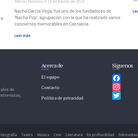
Alfonso Herreros
10 de febrero de 2022
Nacho García Vega, fue uno de los fundadores de
Le
‘Nacha Pop’, agrupación con la que ha realizado varios
 a
conciertos memorables en Cantabria
Leer más
Acerca de
Síguenos
El equipo
F
Contacto
rales de
entrevistas,
a
I
Política de privacidad
c
n
T
e
s
w
b
t
i
o
a
t
Fotografía
Teatro
Música
Cine
Literatura
En profundidad
Entrevistas