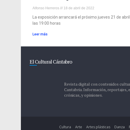
Alfonso Herreros
18 de abril de 2022
La exposición arrancará el próximo jueves 21 de abril
las 19:00 horas
Leer más
El Cultural Cántabro
Revista digital con contenidos cultu
Cantabria. Información, reportajes, 
crónicas, y opiniones.
Cultura
Arte
Artes plásticas
Danza