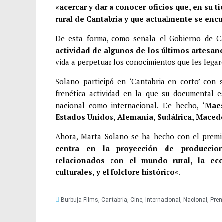
i
«acercar y dar a conocer oficios que, en su 
rural de Cantabria y que actualmente se en
r
De esta forma, como señala el Gobierno de C
actividad de algunos de los últimos artesan
vida a perpetuar los conocimientos que les lega
Solano participó en ‘Cantabria en corto’ con 
frenética actividad en la que su documental e
nacional como internacional. De hecho,
‘Mae
Estados Unidos, Alemania, Sudáfrica, Macedo
Ahora, Marta Solano se ha hecho con el premio
centra en la proyección de produccion
relacionados con el mundo rural, la ecol
culturales, y el folclore histórico
«.
Burbuja Films
,
Cantabria
,
Cine
,
Internacional
,
Nacional
,
Pre