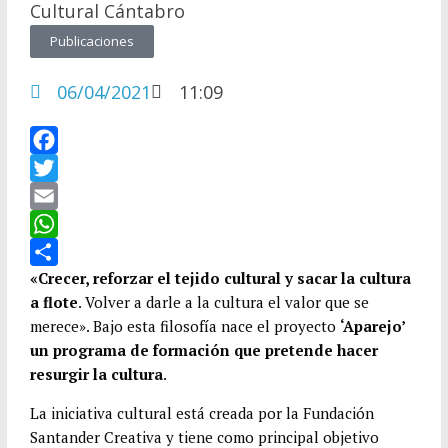
Cultural Cántabro
Publicaciones
06/04/2021
11:09
F
a
T
c
w
E
e
i
m
W
b
t
a
h
C
«Crecer, reforzar el tejido cultural y sacar la cultura
a flote
. Volver a darle a la cultura el valor que se
o
t
i
a
o
merece». Bajo esta filosofía nace el proyecto
‘Aparejo’
o
e
l
t
m
un programa de formación que pretende hacer
k
r
s
p
resurgir la cultura
.
A
a
La iniciativa cultural está creada por la Fundación
p
r
Santander Creativa y tiene como principal objetivo