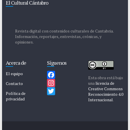
El Cultural Cántabro
Revista digital con contenidos culturales de Cantabria.
Información, reportajes, entrevistas, crónicas, y
opiniones.
Acerca de
Síguenos
El equipo
Esta obra está bajo
F
una
licencia de
Contacto
Creative Commons
a
I
Política de
Reconocimiento 4.0
privacidad
c
n
T
Internacional
.
e
s
w
b
t
i
o
a
t