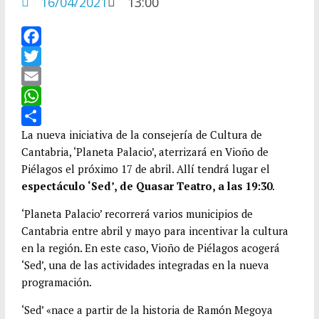
16/04/2021
13:00
F
a
T
c
w
E
e
i
m
W
b
t
a
h
C
La nueva iniciativa de la consejería de Cultura de
Cantabria, ‘Planeta Palacio’, aterrizará en Vioño de
o
t
i
a
o
Piélagos el próximo 17 de abril. Allí tendrá lugar el
o
e
l
t
m
espectáculo ‘Sed’, de Quasar Teatro, a las 19:30
.
k
r
s
p
‘Planeta Palacio’ recorrerá varios municipios de
A
a
Cantabria entre abril y mayo para incentivar la cultura
p
r
en la región. En este caso, Vioño de Piélagos acogerá
p
t
‘Sed’, una de las actividades integradas en la nueva
i
programación.
r
‘Sed’ «nace a partir de la historia de Ramón Megoya