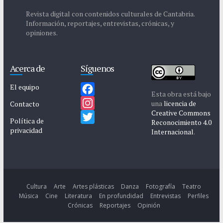
Revista digital con contenidos culturales de Cantabria.
Información, reportajes, entrevistas, crónicas, y
opiniones.
Acerca de
Síguenos
El equipo
Esta obra está bajo
F
una
licencia de
Contacto
Creative Commons
a
I
Política de
Reconocimiento 4.0
privacidad
c
n
T
Internacional
.
e
s
w
b
t
i
o
a
t
o
g
t
Cultura
Arte
Artes plásticas
Danza
Fotografía
Teatro
Música
Cine
Literatura
En profundidad
Entrevistas
Perfiles
k
r
e
Crónicas
Reportajes
Opinión
a
r