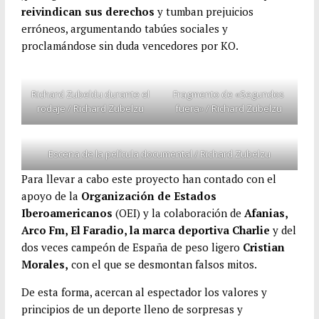
reivindican sus derechos
y tumban prejuicios
erróneos, argumentando tabúes sociales y
proclamándose sin duda vencedores por KO.
Richard Zubeldu durante el
Fragmento de «Segundos
rodaje / Richard Zubelzu
fuera» / Richard Zubelzu
Escena de la película documental / Richard Zubelzu
Para llevar a cabo este proyecto han contado con el
apoyo de la
Organización de Estados
Iberoamericanos
(OEI) y la colaboración de
Afanias,
Arco Fm, El Faradio, la marca deportiva Charlie
y del
dos veces campeón de España de peso ligero
Cristian
Morales,
con el que se desmontan falsos mitos.
De esta forma, acercan al espectador los valores y
principios de un deporte lleno de sorpresas y