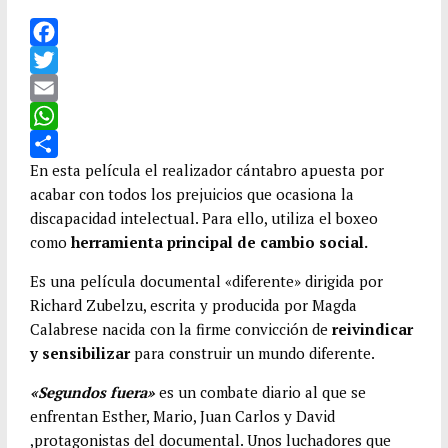
F
a
T
c
w
E
e
i
m
W
b
t
a
h
C
En esta película el realizador cántabro apuesta por
acabar con todos los prejuicios que ocasiona la
o
t
i
a
o
discapacidad intelectual. Para ello, utiliza el boxeo
o
e
l
t
m
como
herramienta principal de cambio social.
k
r
s
p
Es una película documental «diferente» dirigida por
A
a
Richard Zubelzu, escrita y producida por Magda
p
r
Calabrese nacida con la firme convicción de
reivindicar
p
t
y sensibilizar
para construir un mundo diferente.
i
«Segundos fuera»
es un combate diario al que se
r
enfrentan Esther, Mario, Juan Carlos y David
,protagonistas del documental. Unos luchadores que