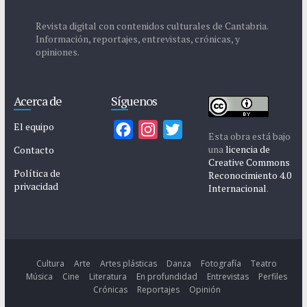
Revista digital con contenidos culturales de Cantabria.
Información, reportajes, entrevistas, crónicas, y
opiniones.
Acerca de
Síguenos
El equipo
F
I
T
Esta obra está bajo
a
n
w
una
licencia de
Contacto
Creative Commons
c
s
i
Política de
Reconocimiento 4.0
privacidad
e
t
t
Internacional
.
b
a
t
o
g
e
o
r
r
k
a
Cultura
Arte
Artes plásticas
Danza
Fotografía
Teatro
Música
Cine
Literatura
En profundidad
Entrevistas
Perfiles
m
Crónicas
Reportajes
Opinión