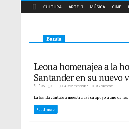
CULTURA
ARTE
MÚSICA
CINE
Banda
Leona homenajea a la hos
Santander en su nuevo v
5 años ago
Julia Roiz Menéndez
0 Comments
La banda cántabra muestra así su apoyo a uno de lo
Read more