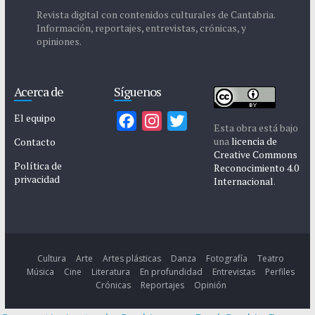
Revista digital con contenidos culturales de Cantabria.
Información, reportajes, entrevistas, crónicas, y
opiniones.
Acerca de
Síguenos
El equipo
F
I
T
Esta obra está bajo
a
n
w
una
licencia de
Contacto
Creative Commons
c
s
i
Política de
Reconocimiento 4.0
privacidad
e
t
t
Internacional
.
b
a
t
o
g
e
o
r
r
k
a
Cultura
Arte
Artes plásticas
Danza
Fotografía
Teatro
Música
Cine
Literatura
En profundidad
Entrevistas
Perfiles
m
Crónicas
Reportajes
Opinión