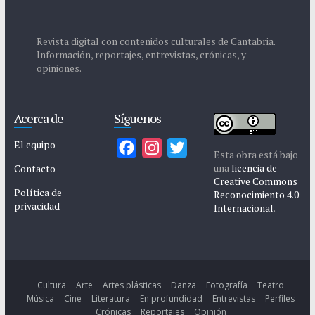
Revista digital con contenidos culturales de Cantabria.
Información, reportajes, entrevistas, crónicas, y
opiniones.
Acerca de
Síguenos
El equipo
F
I
T
Esta obra está bajo
a
n
w
una
licencia de
Contacto
Creative Commons
c
s
i
Política de
Reconocimiento 4.0
privacidad
e
t
t
Internacional
.
b
a
t
o
g
e
o
r
r
k
a
Cultura
Arte
Artes plásticas
Danza
Fotografía
Teatro
Música
Cine
Literatura
En profundidad
Entrevistas
Perfiles
m
Crónicas
Reportajes
Opinión