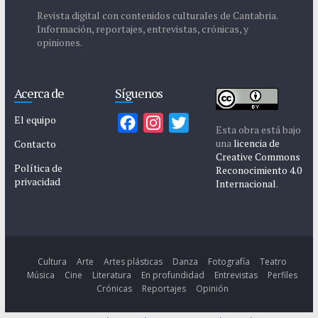
Revista digital con contenidos culturales de Cantabria.
Información, reportajes, entrevistas, crónicas, y
opiniones.
Acerca de
Síguenos
El equipo
F
I
T
Esta obra está bajo
a
n
w
una
licencia de
Contacto
Creative Commons
c
s
i
Política de
Reconocimiento 4.0
privacidad
e
t
t
Internacional
.
b
a
t
o
g
e
o
r
r
k
a
Cultura
Arte
Artes plásticas
Danza
Fotografía
Teatro
Música
Cine
Literatura
En profundidad
Entrevistas
Perfiles
m
Crónicas
Reportajes
Opinión