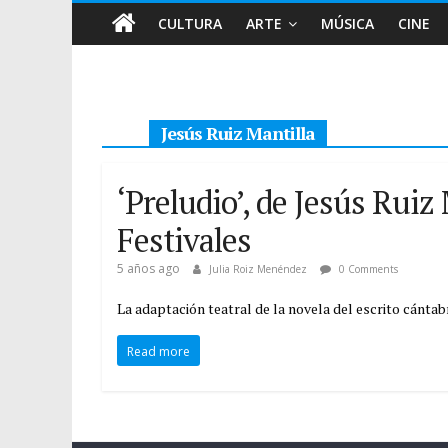
CULTURA
ARTE
MÚSICA
CINE
Jesús Ruiz Mantilla
‘Preludio’, de Jesús Ruiz 
Festivales
5 años ago
Julia Roiz Menéndez
0 Comments
La adaptación teatral de la novela del escrito cántab
Read more