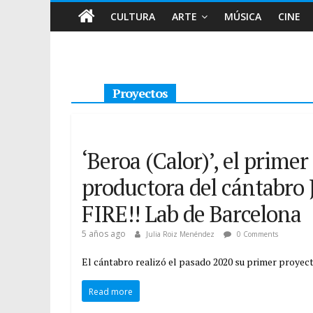
CULTURA
ARTE
MÚSICA
CINE
Proyectos
‘Beroa (Calor)’, el prime
productora del cántabro 
FIRE!! Lab de Barcelona
5 años ago
Julia Roiz Menéndez
0 Comments
El cántabro realizó el pasado 2020 su primer proyect
Read more