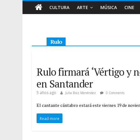
CULTURA
ARTE
MÚSICA
CINE
Rulo
Rulo firmará ‘Vértigo y n
en Santander
5 años ago
Julia Roiz Menéndez
0 Comments
El cantante cántabro estará este viernes 19 de noviem
Read more