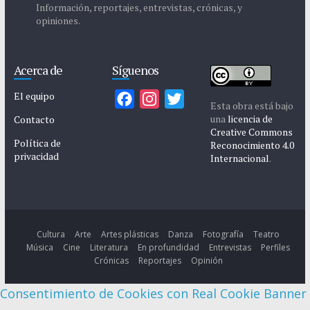
Información, reportajes, entrevistas, crónicas, y
opiniones.
Acerca de
Síguenos
El equipo
F
I
T
Esta obra está bajo
a
n
w
una
licencia de
Contacto
Creative Commons
c
s
i
Política de
Reconocimiento 4.0
privacidad
e
t
t
Internacional
.
b
a
t
o
g
e
o
r
r
k
a
Cultura
Arte
Artes plásticas
Danza
Fotografía
Teatro
Música
Cine
Literatura
En profundidad
Entrevistas
Perfiles
m
Crónicas
Reportajes
Opinión
Consentimiento de Cookies con Real Cookie Banner