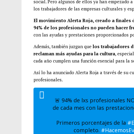
social. Pero algunos de ellos ya han empezado a r
o
t
i
a
o
los trabajadores de las empresas culturales y es
o
e
l
t
m
k
r
s
p
El movimiento Alerta Roja, creado a finales
94% de los profesionales no pueden hacer fr
A
a
con las ayudas y prestaciones proporcionados po
p
r
p
t
Además, también juzgan que
los trabajadores 
i
reclaman más ayudas para la cultura
, especi
cada año cumplen una función esencial para la s
r
Así lo ha anunciado Alerta Roja a través de su c
profesionales.
🚨 94% de lxs profesionales N
de cada mes con las prestacion
Primeros porcentajes de la
#E
completo.
#HacemosEv