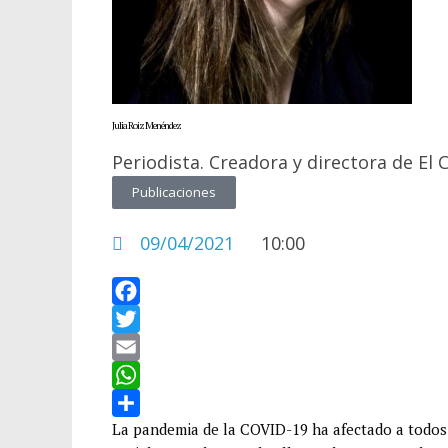
Julia Roiz Menéndez
Periodista. Creadora y directora de El 
Publicaciones
09/04/2021
10:00
F
a
T
c
w
E
e
i
m
W
b
t
a
h
C
La pandemia de la COVID-19 ha afectado a todos