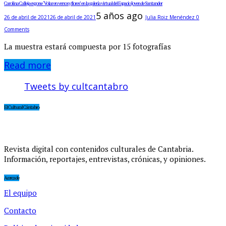
Carolina Calleja expone ‘Volar en versos y flores’ en la galería virtual del Espacio Joven de Santander
5 años ago
26 de abril de 2021
26 de abril de 2021
Julia Roiz Menéndez
0
Comments
La muestra estará compuesta por 15 fotografías
Read more
Tweets by cultcantabro
El Cultural Cántabro
Revista digital con contenidos culturales de Cantabria.
Información, reportajes, entrevistas, crónicas, y opiniones.
Acerca de
El equipo
Contacto