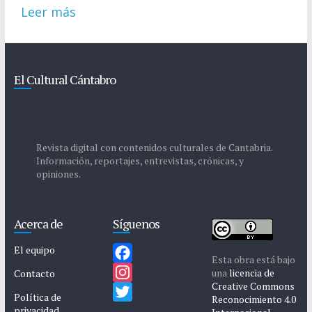
Leer más
El Cultural Cántabro
Revista digital con contenidos culturales de Cantabria.
Información, reportajes, entrevistas, crónicas, y
opiniones.
Acerca de
Síguenos
El equipo
Esta obra está bajo
F
una
licencia de
Contacto
Creative Commons
a
I
Política de
Reconocimiento 4.0
privacidad
c
n
T