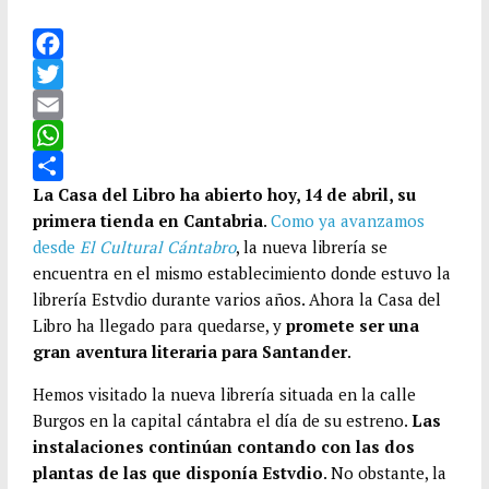
F
a
T
c
w
E
e
i
m
W
b
t
a
h
C
La Casa del Libro ha abierto hoy, 14 de abril, su
primera tienda en Cantabria
.
Como ya avanzamos
o
t
i
a
o
desde
El Cultural Cántabro
, la nueva librería se
o
e
l
t
m
encuentra en el mismo establecimiento donde estuvo la
k
r
s
p
librería Estvdio durante varios años. Ahora la Casa del
A
a
Libro ha llegado para quedarse, y
promete ser una
p
r
gran aventura literaria para Santander
.
p
t
Hemos visitado la nueva librería situada en la calle
i
Burgos en la capital cántabra el día de su estreno.
Las
r
instalaciones continúan contando con las dos
plantas de las que disponía Estvdio
. No obstante, la