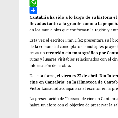
c
w
E
e
i
m
W
b
t
a
h
C
Cantabria ha sido a lo largo de su historia e
llevadas tanto a la grande como a la pequeñ
o
t
i
a
o
en los municipios que conforman la región y ante
o
e
l
t
m
k
r
s
p
Esta vez el escritor Fran Díez presentará su libr
de la comunidad como plató de múltiples proyect
A
a
traza un
recorrido cinematográfico por Canta
p
r
rutas y lugares visitables relacionados con el ci
p
t
información de la obra.
i
De esta forma,
el viernes 23 de abril, Día Int
r
cine en Cantabria’ en la Filmoteca de Cantab
Víctor Lamadrid acompañará al escritor en la pr
La presentación de ‘Turismo de cine en Cantabri
habrá un aforo con el objetivo de preservar la s