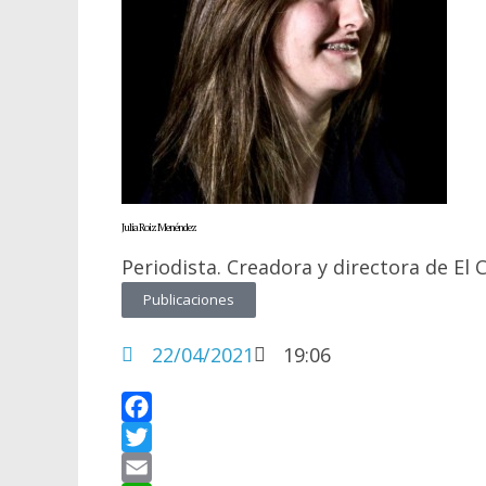
Julia Roiz Menéndez
Periodista. Creadora y directora de El 
Publicaciones
22/04/2021
19:06
F
a
T