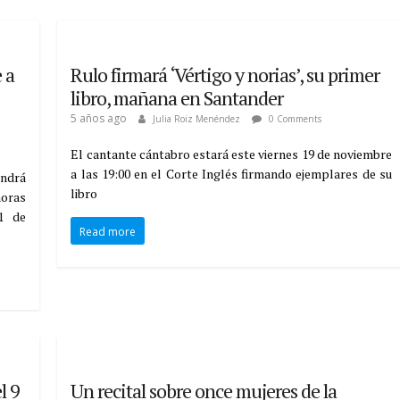
 a
Rulo firmará ‘Vértigo y norias’, su primer
libro, mañana en Santander
5 años ago
Julia Roiz Menéndez
0 Comments
El cantante cántabro estará este viernes 19 de noviembre
a las 19:00 en el Corte Inglés firmando ejemplares de su
endrá
libro
horas
1 de
Read more
l 9
Un recital sobre once mujeres de la