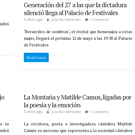
Generación del 27 a las que la dictadura
silenció llega al Palacio de Festivales
5 años ago
Julia Roiz Menéndez
0 Comments
endrá
‘Recuerdos de sombras’, el recital que homenajea a estas
mujer, llegará el próximo 12 de mayo a las 19:30 al Palacio
de Festivales
Read more
jo
La Montaña y Matilde Camus, ligadas por
la poesía y la emoción
5 años ago
Julia Roiz Menéndez
0 Comments
e la
La escritora, poeta e investigadora cántabra Matilde
endrá
Camus es un icono que representa a la sociedad cántabra