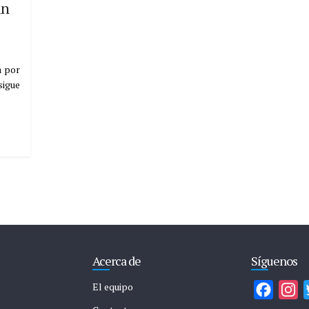
un
a por
sigue
Acerca de
Síguenos
El equipo
F
I