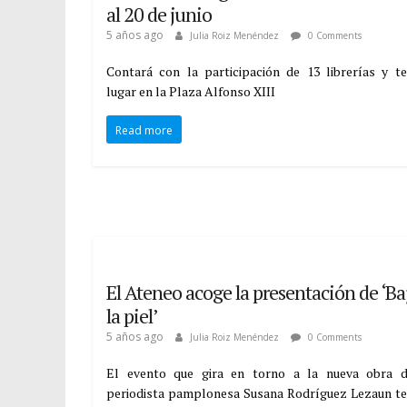
al 20 de junio
5 años ago
Julia Roiz Menéndez
0 Comments
Contará con la participación de 13 librerías y t
lugar en la Plaza Alfonso XIII
Read more
El Ateneo acoge la presentación de ‘Ba
la piel’
5 años ago
Julia Roiz Menéndez
0 Comments
El evento que gira en torno a la nueva obra d
periodista pamplonesa Susana Rodríguez Lezaun t