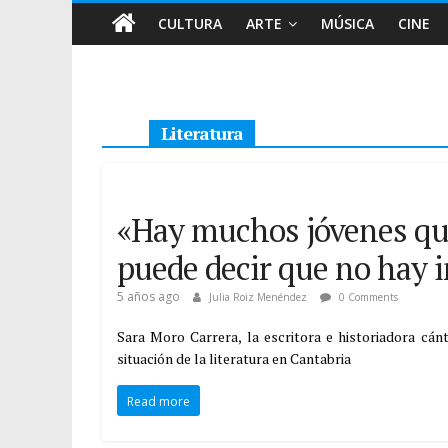
CULTURA
ARTE
MÚSICA
CINE
Literatura
«Hay muchos jóvenes que 
puede decir que no hay i
5 años ago
Julia Roiz Menéndez
0 Comments
Sara Moro Carrera, la escritora e historiadora cán
situación de la literatura en Cantabria
Read more