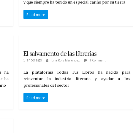
y que siempre ha tenido un especial cariño por su tierra
Read more
El salvamento de las librerías
5 años ago
Julia Roiz Menéndez
1 Comment
e ha
La plataforma Todos Tus Libros ha nacido para
se ha
reinventar la industria literaria y ayudar a los
ario
profesionales del sector
Read more