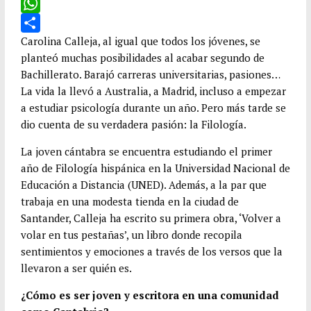
c
w
E
e
i
m
W
b
t
a
h
C
Carolina Calleja, al igual que todos los jóvenes, se
planteó muchas posibilidades al acabar segundo de
o
t
i
a
o
Bachillerato. Barajó carreras universitarias, pasiones…
o
e
l
t
m
La vida la llevó a Australia, a Madrid, incluso a empezar
k
r
s
p
a estudiar psicología durante un año. Pero más tarde se
A
a
dio cuenta de su verdadera pasión: la Filología.
p
r
La joven cántabra se encuentra estudiando el primer
p
t
año de Filología hispánica en la Universidad Nacional de
i
Educación a Distancia (UNED). Además, a la par que
r
trabaja en una modesta tienda en la ciudad de
Santander, Calleja ha escrito su primera obra, ‘Volver a
volar en tus pestañas’, un libro donde recopila
sentimientos y emociones a través de los versos que la
llevaron a ser quién es.
¿Cómo es ser joven y escritora en una comunidad