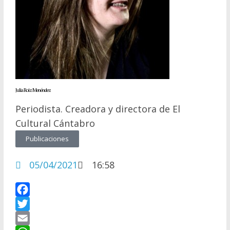
Julia Roiz Menéndez
Periodista. Creadora y directora de El
Cultural Cántabro
Publicaciones
05/04/2021
16:58
F
a
T