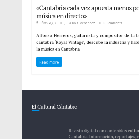
«Cantabria cada vez apuesta menos po
música en directo»
5 años ago
Julia Roiz Menéndez
0 Comments
Alfonso Herreros, guitarrista y compositor de la 
cántabra ‘Royal Vintage’, describe la industria y hab
la música en Cantabria
Read more
El Cultural Cántabro
Revista digital con contenidos cultu
Cantabria. Información, reportajes, 