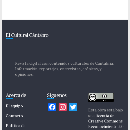
El Cultural Cántabro
Revista digital con contenidos culturales de Cantabria.
Información, reportajes, entrevistas, crónicas, y
opiniones.
Acerca de
Síguenos
El equipo
F
I
T
Esta obra está bajo
a
n
w
una
licencia de
Contacto
Creative Commons
c
s
i
Política de
Reconocimiento 4.0