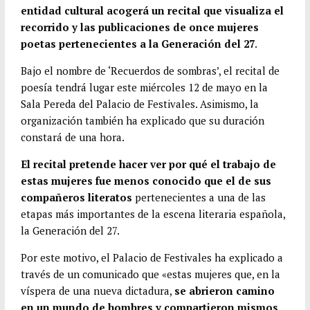
k
r
s
p
entidad cultural acogerá un recital que visualiza el
A
a
recorrido y las publicaciones de once mujeres
p
r
poetas pertenecientes a la Generación del 27
.
p
t
Bajo el nombre de ‘Recuerdos de sombras’, el recital de
i
poesía tendrá lugar este miércoles 12 de mayo en la
r
Sala Pereda del Palacio de Festivales. Asimismo, la
organización también ha explicado que su duración
constará de una hora.
El recital pretende hacer ver por qué el trabajo de
estas mujeres fue menos conocido que el de sus
compañeros literatos
pertenecientes a una de las
etapas más importantes de la escena literaria española,
la Generación del 27.
Por este motivo, el Palacio de Festivales ha explicado a
través de un comunicado que «estas mujeres que, en la
víspera de una nueva dictadura,
se abrieron camino
en un mundo de hombres y compartieron mismos