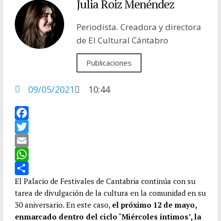
Julia Roiz Menéndez
Periodista. Creadora y directora
de El Cultural Cántabro
Publicaciones
09/05/2021
10:44
F
a
T
c
w
E
e
i
m
W
b
t
a
h
C
El Palacio de Festivales de Cantabria continúa con su
tarea de divulgación de la cultura en la comunidad en su
o
t
i
a
o
30 aniversario. En este caso,
el próximo 12 de mayo,
o
e
l
t
m
enmarcado dentro del ciclo ‘Miércoles íntimos’, la