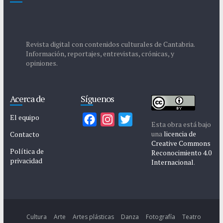
Revista digital con contenidos culturales de Cantabria.
Información, reportajes, entrevistas, crónicas, y
opiniones.
Acerca de
Síguenos
El equipo
F
I
T
Esta obra está bajo
a
n
w
una
licencia de
Contacto
Creative Commons
c
s
i
Política de
Reconocimiento 4.0
privacidad
e
t
t
Internacional
.
b
a
t
o
g
e
o
r
r
k
a
Cultura
Arte
Artes plásticas
Danza
Fotografía
Teatro