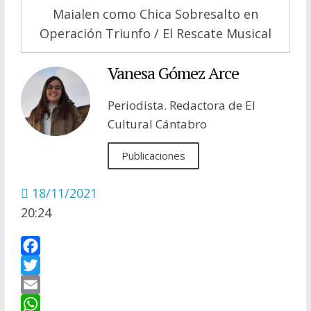
Maialen como Chica Sobresalto en
Operación Triunfo / El Rescate Musical
Vanesa Gómez Arce
Periodista. Redactora de El
Cultural Cántabro
Publicaciones
18/11/2021
20:24
F
a
T
c
w
E