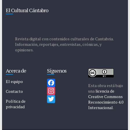
El Cultural Cántabro
Revista digital con contenidos culturales de Cantabria.
Información, reportajes, entrevistas, crónicas, y
opiniones.
Acerca de
Síguenos
El equipo
Esta obra está bajo
F
una
licencia de
Contacto
Creative Commons
a
I
Política de
Reconocimiento 4.0
privacidad
c
n
T
Internacional
.
e
s
w
b
t
i