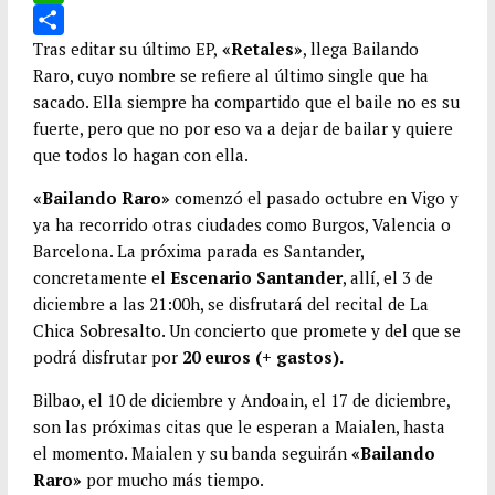
e
i
m
W
b
t
a
h
C
Tras editar su último EP,
«Retales»
, llega Bailando
Raro, cuyo nombre se refiere al último single que ha
o
t
i
a
o
sacado. Ella siempre ha compartido que el baile no es su
o
e
l
t
m
fuerte, pero que no por eso va a dejar de bailar y quiere
k
r
s
p
que todos lo hagan con ella.
A
a
«Bailando Raro»
comenzó el pasado octubre en Vigo y
p
r
ya ha recorrido otras ciudades como Burgos, Valencia o
p
t
Barcelona. La próxima parada es Santander,
i
concretamente el
Escenario Santander
, allí, el 3 de
r
diciembre a las 21:00h, se disfrutará del recital de La
Chica Sobresalto. Un concierto que promete y del que se
podrá disfrutar por
20 euros (+ gastos).
Bilbao, el 10 de diciembre y Andoain, el 17 de diciembre,
son las próximas citas que le esperan a Maialen, hasta
el momento. Maialen y su banda seguirán
«Bailando
Raro»
por mucho más tiempo.