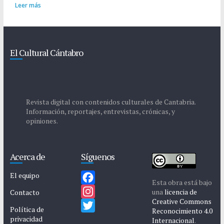
Leer más
El Cultural Cántabro
Revista digital con contenidos culturales de Cantabria.
Información, reportajes, entrevistas, crónicas, y
opiniones.
Acerca de
Síguenos
El equipo
Esta obra está bajo
F
una
licencia de
Contacto
Creative Commons
a
I
Política de
Reconocimiento 4.0
privacidad
c
n
T
Internacional
.