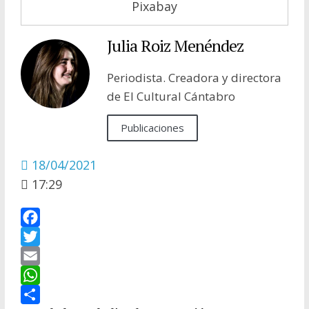
Pixabay
Julia Roiz Menéndez
Periodista. Creadora y directora
de El Cultural Cántabro
Publicaciones
18/04/2021
17:29
F
a
T
c
w
E
e
i
m
W