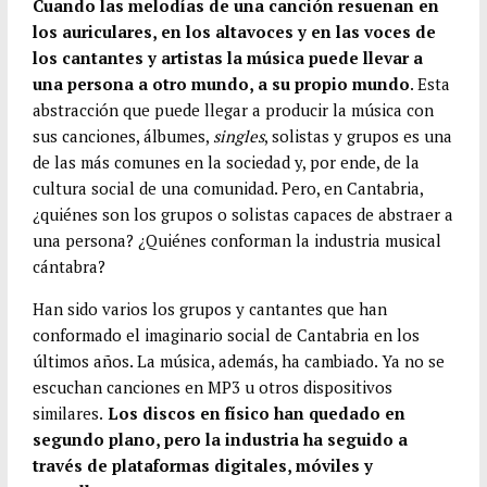
b
t
a
h
C
Cuando las melodías de una canción resuenan en
los auriculares, en los altavoces y en las voces de
o
t
i
a
o
los cantantes y artistas la música puede llevar a
o
e
l
t
m
una persona a otro mundo, a su propio mundo
. Esta
k
r
s
p
abstracción que puede llegar a producir la música con
A
a
sus canciones, álbumes,
singles
, solistas y grupos es una
p
r
de las más comunes en la sociedad y, por ende, de la
p
t
cultura social de una comunidad. Pero, en Cantabria,
¿quiénes son los grupos o solistas capaces de abstraer a
i
una persona? ¿Quiénes conforman la industria musical
r
cántabra?
Han sido varios los grupos y cantantes que han
conformado el imaginario social de Cantabria en los
últimos años. La música, además, ha cambiado. Ya no se
escuchan canciones en MP3 u otros dispositivos
similares.
Los discos en físico han quedado en
segundo plano, pero la industria ha seguido a
través de plataformas digitales, móviles y