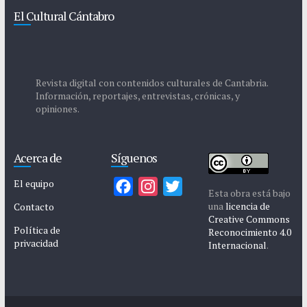
El Cultural Cántabro
Revista digital con contenidos culturales de Cantabria.
Información, reportajes, entrevistas, crónicas, y
opiniones.
Acerca de
Síguenos
El equipo
F
I
T
Esta obra está bajo
a
n
w
una
licencia de
Contacto
Creative Commons
c
s
i
Política de
Reconocimiento 4.0
privacidad
e
t
t
Internacional
.
b
a
t
o
g
e
o
r
r