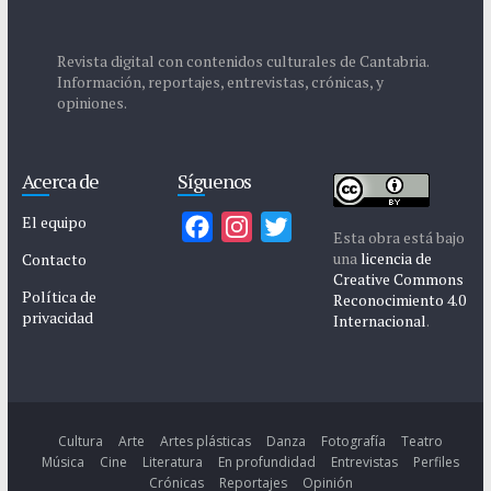
Revista digital con contenidos culturales de Cantabria.
Información, reportajes, entrevistas, crónicas, y
opiniones.
Acerca de
Síguenos
El equipo
F
I
T
Esta obra está bajo
a
n
w
una
licencia de
Contacto
Creative Commons
c
s
i
Política de
Reconocimiento 4.0
privacidad
e
t
t
Internacional
.
b
a
t
o
g
e
o
r
r
k
a
Cultura
Arte
Artes plásticas
Danza
Fotografía
Teatro
Música
Cine
Literatura
En profundidad
Entrevistas
Perfiles
m
Crónicas
Reportajes
Opinión